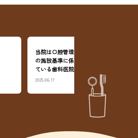
院は口腔管理体制強化加算
ゴールデンウィーク
施設基準に係る届出を行っ
せ
いる歯科医院です
06.17
2025.04.21