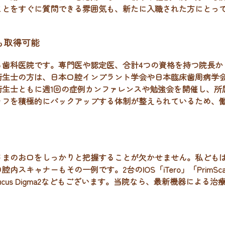
ことをすぐに質問できる雰囲気も、新たに入職された方にとっ
も取得可能
る歯科医院です。専門医や認定医、合計4つの資格を持つ院長か
衛生士の方は、日本口腔インプラント学会や日本臨床歯周病学
衛生士ともに週1回の症例カンファレンスや勉強会を開催し、所
ッフを積極的にバックアップする体制が整えられているため、
さまのお口をしっかりと把握することが欠かせません。私ども
口腔内スキャナーもその一例です。2台のIOS「iTero」「Prim
ー、Arucus Digma2などもございます。当院なら、最新機器に