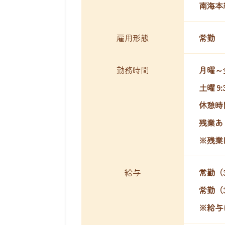
南海本
雇用形態
常勤
勤務時間
月曜～金曜
土曜 9:
休憩時間 
残業あり
※残業
給与
常勤（3
常勤（3
※給与