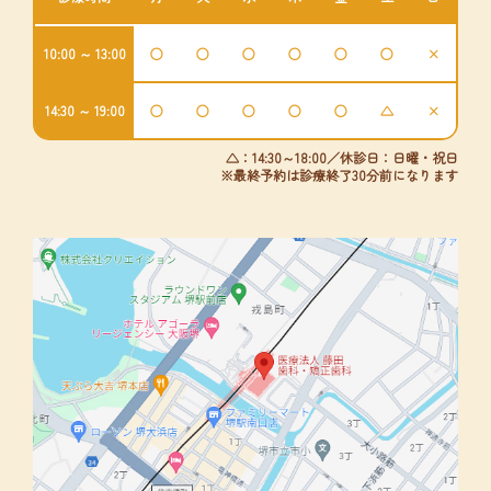
10:00 ～ 13:00
○
○
○
○
○
○
×
14:30 ～ 19:00
○
○
○
○
○
△
×
△：14:30～18:00／休診日：日曜・祝日
※最終予約は診療終了30分前になります